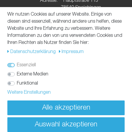
Adresse:
Hauptstraße 113
78549 Spaichingen
Wir nutzen Cookies auf unserer Website. Einige von
diesen sind essenziell, während andere uns helfen, diese
UNSERE ZAHLUNGSMÖGLICHKEITEN
Website und Ihre Erfahrung zu verbessern. Weitere
Informationen zu den von uns verwendeten Cookies und
Ihren Rechten als Nutzer finden Sie hier:
Daten­schutz­erklärung
Impressum
VERSAND MIT
Essenziell
Externe Medien
Funktional
Weitere Einstellungen
SOCIAL MEDIA
Alle akzeptieren
Auswahl akzeptieren