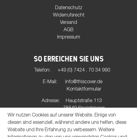
Datenschutz
Widerrufsrecht
Versand
AGB
Impressum
SO ERREICHEN SIE UNS
Telefon:
+49 (0) 7424 . 70 34 990
E-Mail:
info@thiscover.de
Kontaktformular
Adresse:
Hauptstraße 113
78549 Spaichingen
Wir nutzen Cookies auf unserer Website. Einige von
diesen sind essenziell, während andere uns helfen, diese
UNSERE ZAHLUNGSMÖGLICHKEITEN
Website und Ihre Erfahrung zu verbessern. Weitere