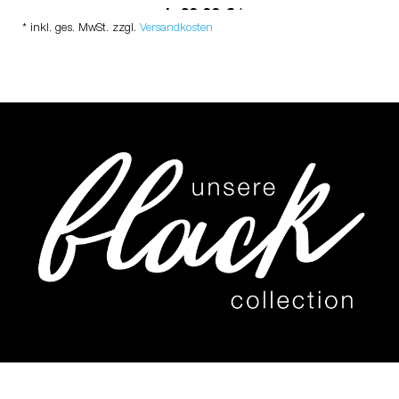
ab 39,99 € *
* inkl. ges. MwSt. zzgl.
Versandkosten