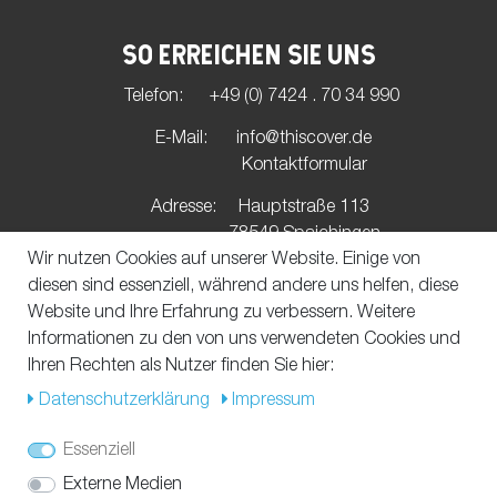
SO ERREICHEN SIE UNS
Telefon:
+49 (0) 7424 . 70 34 990
E-Mail:
info@thiscover.de
Kontaktformular
Adresse:
Hauptstraße 113
78549 Spaichingen
Wir nutzen Cookies auf unserer Website. Einige von
diesen sind essenziell, während andere uns helfen, diese
UNSERE ZAHLUNGSMÖGLICHKEITEN
Website und Ihre Erfahrung zu verbessern. Weitere
Informationen zu den von uns verwendeten Cookies und
Ihren Rechten als Nutzer finden Sie hier:
Daten­schutz­erklärung
Impressum
VERSAND MIT
Essenziell
Externe Medien